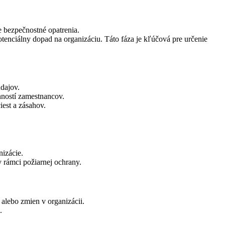
e bezpečnostné opatrenia.
tenciálny dopad na organizáciu. Táto fáza je kľúčová pre určenie
údajov.
nností zamestnancov.
est a zásahov.
izácie.
 rámci požiarnej ochrany.
alebo zmien v organizácii.
.