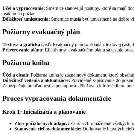
Účel a vypracovanie:
Smernice stanovujú postupy, ktoré sa majú dod
reakciu na požiar.
Dôležitosť umiestnenia:
Smernice musia byť umiestnené na dobre vidi
Požiarny evakuačný plán
Textová a grafická časť:
Evakuačný plán sa skladá z textovej časti, 
Preverovanie plánu:
Efektívnosť evakuačného plánu sa testuje prost
Požiarna kniha
Účel a obsah:
Požiarna kniha je záznamový dokument, ktorý obsahuje 
Dôležitosť vedenia a aktualizácie:
Pravidelné zapisovanie do požiarn
Zabezpečuje prehľadnosť a prístupnosť dôležitých informácií pre potr
Proces vypracovania dokumentácie
Krok 1: Inicializácia a plánovanie
Zber počiatočných údajov:
Zahŕňa zhromaždenie všetkých potr
Stanovenie cieľov dokumentácie:
Definovanie hlavných cieľo