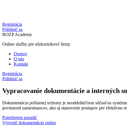
Registrácia
Prihlásiť sa
BOZP Academy
Online služby pre nízkorizikové firmy
Domov
O nás
Kontakt
Registrácia
Prihlásiť sa
Vypracovanie dokumentácie a interných s
Dokumentácia požiarnej ochrany je neoddeliteľnou súčasťou systému p
povinností zamestnancov, ako aj stanovenie postupov pre efektívnu re
Potrebujem poradiť
Vytvoriť dokumentáciu online