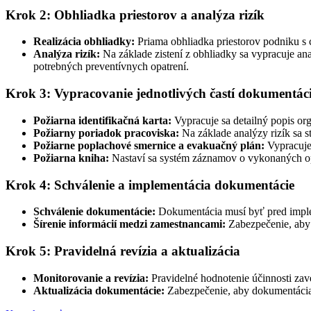
Krok 2: Obhliadka priestorov a analýza rizík
Realizácia obhliadky:
Priama obhliadka priestorov podniku s c
Analýza rizík:
Na základe zistení z obhliadky sa vypracuje an
potrebných preventívnych opatrení.
Krok 3: Vypracovanie jednotlivých častí dokumentác
Požiarna identifikačná karta:
Vypracuje sa detailný popis org
Požiarny poriadok pracoviska:
Na základe analýzy rizík sa s
Požiarne poplachové smernice a evakuačný plán:
Vypracuje 
Požiarna kniha:
Nastaví sa systém záznamov o vykonaných opa
Krok 4: Schválenie a implementácia dokumentácie
Schválenie dokumentácie:
Dokumentácia musí byť pred implem
Šírenie informácií medzi zamestnancami:
Zabezpečenie, aby 
Krok 5: Pravidelná revízia a aktualizácia
Monitorovanie a revízia:
Pravidelné hodnotenie účinnosti zav
Aktualizácia dokumentácie:
Zabezpečenie, aby dokumentácia