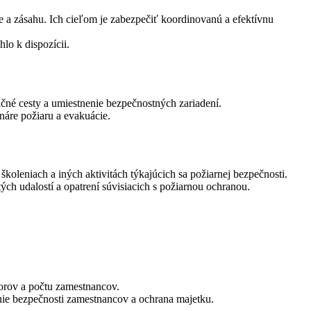
e a zásahu. Ich cieľom je zabezpečiť koordinovanú a efektívnu
lo k dispozícii.
uačné cesty a umiestnenie bezpečnostných zariadení.
náre požiaru a evakuácie.
oleniach a iných aktivitách týkajúcich sa požiarnej bezpečnosti.
ch udalostí a opatrení súvisiacich s požiarnou ochranou.
torov a počtu zamestnancov.
nie bezpečnosti zamestnancov a ochrana majetku.