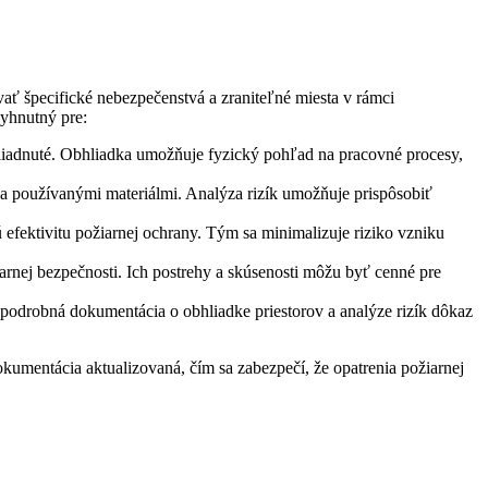
ať špecifické nebezpečenstvá a zraniteľné miesta v rámci
vyhnutný pre:
hliadnuté. Obhliadka umožňuje fyzický pohľad na pracovné procesy,
a používanými materiálmi. Analýza rizík umožňuje prispôsobiť
efektivitu požiarnej ochrany. Tým sa minimalizuje riziko vzniku
arnej bezpečnosti. Ich postrehy a skúsenosti môžu byť cenné pre
podrobná dokumentácia o obhliadke priestorov a analýze rizík dôkaz
okumentácia aktualizovaná, čím sa zabezpečí, že opatrenia požiarnej