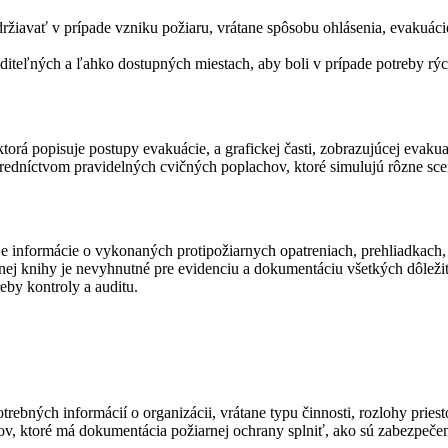
ržiavať v prípade vzniku požiaru, vrátane spôsobu ohlásenia, evakuáci
teľných a ľahko dostupných miestach, aby boli v prípade potreby rých
ktorá popisuje postupy evakuácie, a grafickej časti, zobrazujúcej evak
redníctvom pravidelných cvičných poplachov, ktoré simulujú rôzne sce
informácie o vykonaných protipožiarnych opatreniach, prehliadkach, šk
ej knihy je nevyhnutné pre evidenciu a dokumentáciu všetkých dôležitý
eby kontroly a auditu.
ebných informácií o organizácii, vrátane typu činnosti, rozlohy pries
v, ktoré má dokumentácia požiarnej ochrany splniť, ako sú zabezpeče