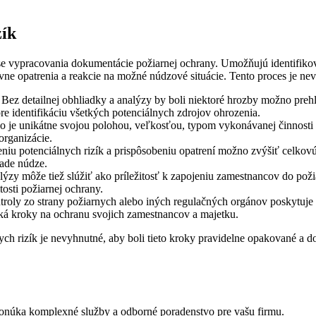
zík
se vypracovania dokumentácie požiarnej ochrany. Umožňujú identifikov
vne opatrenia a reakcie na možné núdzové situácie. Tento proces je ne
Bez detailnej obhliadky a analýzy by boli niektoré hrozby možno pre
re identifikáciu všetkých potenciálnych zdrojov ohrozenia.
 je unikátne svojou polohou, veľkosťou, typom vykonávanej činnosti 
organizácie.
u potenciálnych rizík a prispôsobeniu opatrení možno zvýšiť celkovú 
pade núdze.
ýzy môže tiež slúžiť ako príležitosť k zapojeniu zamestnancov do poži
tosti požiarnej ochrany.
roly zo strany požiarnych alebo iných regulačných orgánov poskytuje 
iká kroky na ochranu svojich zamestnancov a majetku.
ch rizík je nevyhnutné, aby boli tieto kroky pravidelne opakované a d
onúka komplexné služby a odborné poradenstvo pre vašu firmu.