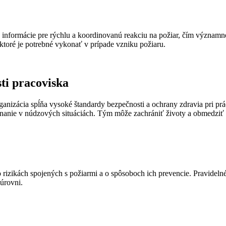
informácie pre rýchlu a koordinovanú reakciu na požiar, čím významn
 ktoré je potrebné vykonať v prípade vzniku požiaru.
ti pracoviska
ganizácia spĺňa vysoké štandardy bezpečnosti a ochrany zdravia pri pr
nanie v núdzových situáciách. Tým môže zachrániť životy a obmedziť 
 rizikách spojených s požiarmi a o spôsoboch ich prevencie. Pravidelné
úrovni.