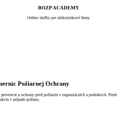
BOZP ACADEMY
Online služby pre nízkorizikové firmy
merníc Požiarnej Ochrany
revencie a ochrany pred požiarmi v organizáciách a podnikoch. Predsta
akciu v prípade požiaru.