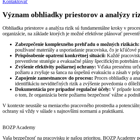
Kontaktovať
Význam obhliadky priestorov a analýzy ri
Obhliadka priestorov a analýza rizík sú fundamentálne kroky v proce
organizácie, na základe ktorých je možné efektívne plánovať preventí
Zabezpečenie komplexného prehľadu o možných rizikách:
používané materiály a usporiadanie pracoviska, čo je kľúčové p
Prispôsobenie opatrení konkrétnej situácii:
Každé pracovisko
preventívne stratégie a evakuačné plány špecifickým potrebám 
Zvýšenie efektivity požiarnej ochrany:
Vďaka presnému určeni
požiaru a zvyšuje sa šanca na úspešnú evakuáciu a zásah v prí
Zapojenie zamestnancov do procesu:
Proces obhliadky a anal
identifikáciu neviditeľných rizík a zvýšenie povedomia o dôleži
Dokumentácia pre prípadné regulačné účely:
V prípade kont
o tom, že organizácia berie požiarnu bezpečnosť vážne a podn
V kontexte neustále sa meniaceho pracovného prostredia a potenciálny
ochrany sú vždy v súlade s najnovšími normami a praktikami.
BOZP Academy
Vaša bezpečnosť na pracovisku je našou prioritou. BOZP Academy p