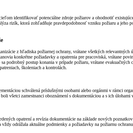
ieľom identifikovať potenciálne zdroje požiarov a ohodnotiť existujúc
alýza rizík, ktorá zohľadňuje pravdepodobnosť vzniku požiaru a jeho po
ie
anizácie z hľadiska požiarnej ochrany, vrátane všetkých relevantných 
tanovia konkrétne požiadavky a opatrenia pre pracoviská, vrátane povi
sa podrobný postup konania v prípade požiaru, vrátane evakuačných ci
treniach, školeniach a kontrolách.
entáciou schválená príslušnými osobami alebo orgánmi v rámci organ
boli všetci zamestnanci oboznámení s dokumentáciou a s ich úlohami v
edených opatrení a revízia dokumentácie na základe nových poznatkov 
 vždy odrážala aktuálne podmienky a požiadavky na požiarnu ochranu