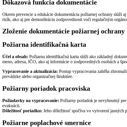
Dôkazová funkcia dokumentácie
Okrem prevencie a edukácie dokumentácia požiarnej ochrany slúži aj
rizík, ako aj pre demonštráciu zodpovednosti voči regulačným orgán
Zloženie dokumentácie požiarnej ochrany
Požiarna identifikačná karta
Účel a obsah:
Požiarna identifikačná karta slúži ako základný dokume
meno, adresa, IČO, ako aj informácie o zodpovedných osobách a špec
Vypracovanie a aktualizácia:
Postup vypracovania zahŕňa zhromažden
prevádzke alebo organizačnej štruktúre.
Požiarny poriadok pracoviska
Požiadavky na vypracovanie:
Požiarny poriadok je nevyhnutný pre
evakuácii.
Dôležitosť poriadku:
Jeho dôležitosť spočíva vo vytvorení jasných pr
Požiarne poplachové smernice