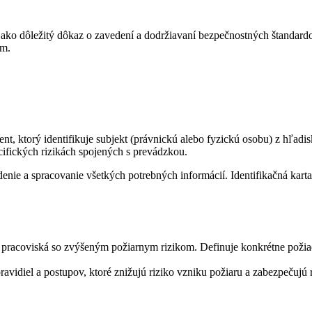
 ako dôležitý dôkaz o zavedení a dodržiavaní bezpečnostných štandard
om.
nt, ktorý identifikuje subjekt (právnickú alebo fyzickú osobu) z hľadi
ifických rizikách spojených s prevádzkou.
ie a spracovanie všetkých potrebných informácií. Identifikačná kart
 pracoviská so zvýšeným požiarnym rizikom. Definuje konkrétne požiad
avidiel a postupov, ktoré znižujú riziko vzniku požiaru a zabezpečujú 